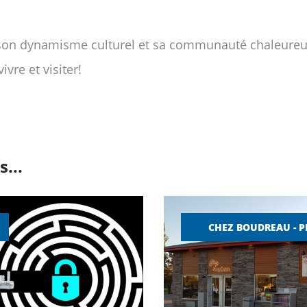
 son dynamisme culturel et sa communauté chaleureus
ivre et visiter!
...
CHEZ BOUDREAU - P