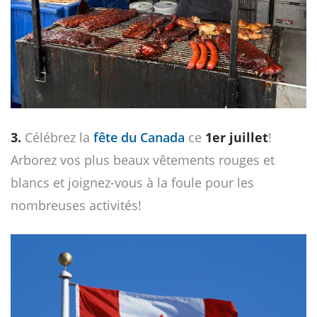
3.
Célébrez la
fête du Canada
ce
1er juillet
!
Arborez vos plus beaux vêtements rouges et
blancs et joignez-vous à la foule pour les
nombreuses activités!