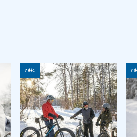
7 déc.
7 d