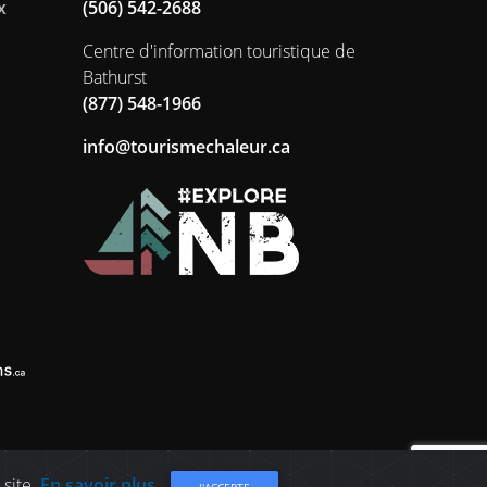
x
(506) 542-2688
Centre d'information touristique de
Bathurst
(877) 548-1966
ac.ruelahcemsiruot@ofni
 site.
En savoir plus